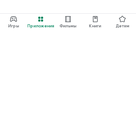
Игры
Приложения
Фильмы
Книги
Детям
Google Play
Play Pass
Play Points
Подарочные карты
Использовать
Правила возврата платежей