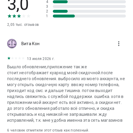
3,0
4
3
2
1
2,05 тыс.
отзывов
more_vert
Вита Кон
13 июля 2026 г.
Вышло обновление,приложение так же
стоит.неотображает куаркод моей скидочной.после
последнего обновления. выбросило из моего аккаунта, не
могу открыть скидочную карту. ввожу номер телефона,
приходит код смс. и дальше тишина. потом выходит
надпись свяжитесь с службой поддержки. ошибка. хотя в
приложении мой аккаунт есть всё активно, а скидки нет.
до этого обновления работало всё отлично, и скидка
открывалась и код никакой не запрашивали. жду
исправлений, т.к. мне удобна именна эта сеть магазинов
6
человек отметили этот отзыв как полезный.