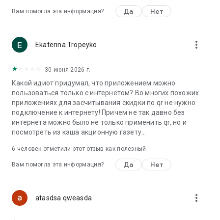
Да
Нет
Вам помогла эта информация?
more_vert
Ekaterina Tropeyko
30 июня 2026 г.
Какой идиот придумал, что приложением можно
пользоваться только с интернетом? Во многих похожих
приложениях для засчитывания скидки по qr не нужно
подключение к интернету! Причем не так давно без
интернета можно было не только применить qr, но и
посмотреть из кэша акционную газету...
6
человек отметили этот отзыв как полезный.
Да
Нет
Вам помогла эта информация?
more_vert
atasdsa qweasda