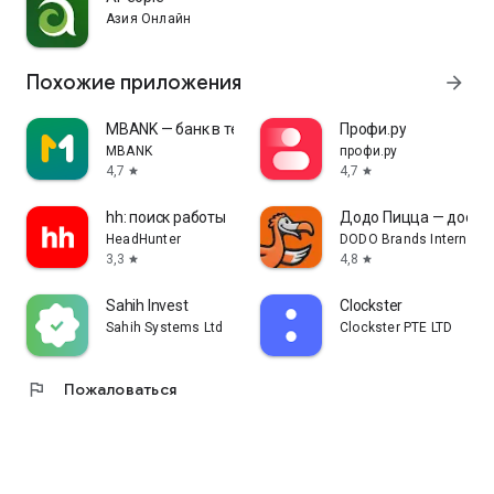
Азия Онлайн
Похожие приложения
arrow_forward
MBANK — банк в телефоне
Профи.ру
MBANK
профи.ру
4,7
4,7
star
star
hh: поиск работы
Додо Пицца — доста
HeadHunter
DODO Brands Internati
3,3
4,8
star
star
Sahih Invest
Clockster
Sahih Systems Ltd
Clockster PTE LTD
flag
Пожаловаться